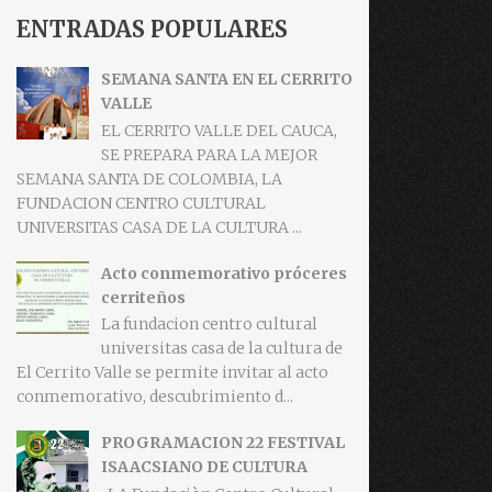
ENTRADAS POPULARES
SEMANA SANTA EN EL CERRITO
VALLE
EL CERRITO VALLE DEL CAUCA,
SE PREPARA PARA LA MEJOR
SEMANA SANTA DE COLOMBIA, LA
FUNDACION CENTRO CULTURAL
UNIVERSITAS CASA DE LA CULTURA ...
Acto conmemorativo próceres
cerriteños
La fundacion centro cultural
universitas casa de la cultura de
El Cerrito Valle se permite invitar al acto
conmemorativo, descubrimiento d...
PROGRAMACION 22 FESTIVAL
ISAACSIANO DE CULTURA