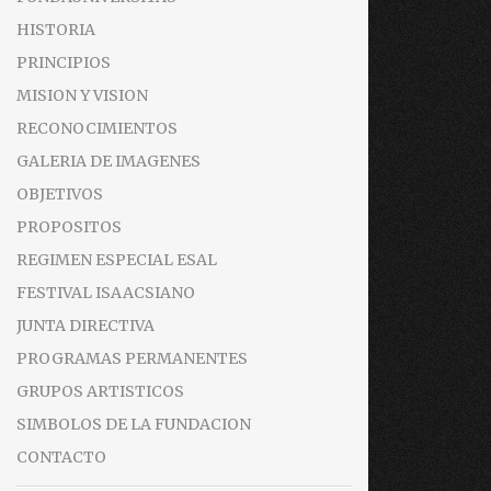
HISTORIA
PRINCIPIOS
MISION Y VISION
RECONOCIMIENTOS
GALERIA DE IMAGENES
OBJETIVOS
PROPOSITOS
REGIMEN ESPECIAL ESAL
FESTIVAL ISAACSIANO
JUNTA DIRECTIVA
PROGRAMAS PERMANENTES
GRUPOS ARTISTICOS
SIMBOLOS DE LA FUNDACION
CONTACTO