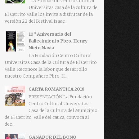
LA Fundaciòn Centro Cultural
Universitas casa de la cultura de
El Cerrito Valle los invita a disfrutar de la
versiòn 22 del Festival Isaac...
10º Aniversario del
Fallecimiento Pbro. Henry
Nieto Navia
La Fundación Centro Cultural
Universitas Casa de la Cultura de El Cerrito
Valle Reconoce la labor que desarrollo
nuestro Compañero Pbro. H...
CARTA ROMANTICA 2016
PRESENTACIÓN La Fundación
Centro Cultural Universitas -
Casa de la Cultura del Municipio
de El Cerrito, Valle del cauca, convoca al
dec...
GANADOR DEL BONO