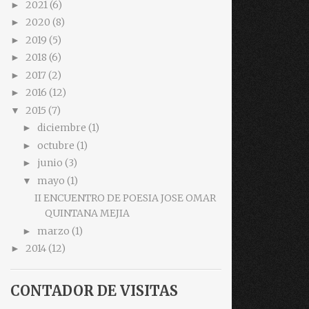
2021
(6)
►
2020
(8)
►
2019
(5)
►
2018
(6)
►
2017
(2)
►
2016
(12)
►
2015
(7)
▼
diciembre
(1)
►
octubre
(1)
►
junio
(3)
►
mayo
(1)
▼
II ENCUENTRO DE POESIA JOSE OMAR
QUINTANA MEJIA
marzo
(1)
►
2014
(12)
►
CONTADOR DE VISITAS