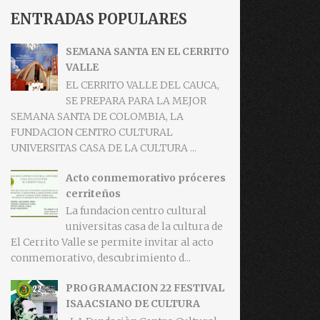
ENTRADAS POPULARES
SEMANA SANTA EN EL CERRITO
VALLE
EL CERRITO VALLE DEL CAUCA,
SE PREPARA PARA LA MEJOR
SEMANA SANTA DE COLOMBIA, LA
FUNDACION CENTRO CULTURAL
UNIVERSITAS CASA DE LA CULTURA ...
Acto conmemorativo próceres
cerriteños
La fundacion centro cultural
universitas casa de la cultura de
El Cerrito Valle se permite invitar al acto
conmemorativo, descubrimiento d...
PROGRAMACION 22 FESTIVAL
ISAACSIANO DE CULTURA