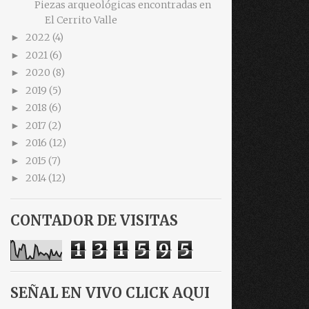
Piezas arqueológicas encontradas en
El Cerrito Valle
2022
(4)
►
2021
(6)
►
2020
(8)
►
2019
(5)
►
2018
(6)
►
2017
(2)
►
2016
(12)
►
2015
(7)
►
2014
(12)
►
CONTADOR DE VISITAS
1
3
1
5
9
5
SEÑAL EN VIVO CLICK AQUI