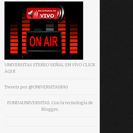
UNIVERSITAS STEREO SEÑAL EN VIVO CLICK
AQUI
Tweets por @UNIVERSITAS890
FUNDAUNIVERSITAS. Con la tecnología de
Blogger
.