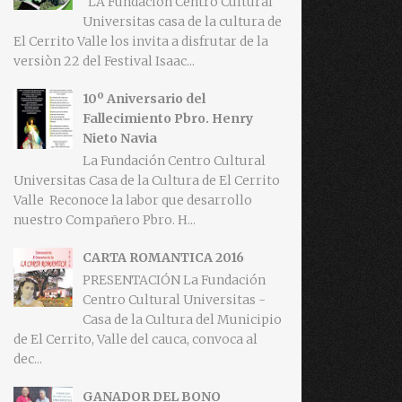
LA Fundaciòn Centro Cultural
Universitas casa de la cultura de
El Cerrito Valle los invita a disfrutar de la
versiòn 22 del Festival Isaac...
10º Aniversario del
Fallecimiento Pbro. Henry
Nieto Navia
La Fundación Centro Cultural
Universitas Casa de la Cultura de El Cerrito
Valle Reconoce la labor que desarrollo
nuestro Compañero Pbro. H...
CARTA ROMANTICA 2016
PRESENTACIÓN La Fundación
Centro Cultural Universitas -
Casa de la Cultura del Municipio
de El Cerrito, Valle del cauca, convoca al
dec...
GANADOR DEL BONO