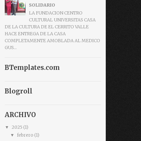
SOLIDARIO
LA FUNDACION CENTRO
CULTURAL UNIVERSITAS CASA
DE LA CULTURA DE EL CERRITO VALLE
HACE ENTREGA DE LA CASA
COMPLETAMENTE AMOBLADA AL MEDICO
GUS...
BTemplates.com
Blogroll
ARCHIVO
2025
(1)
▼
febrero
(1)
▼