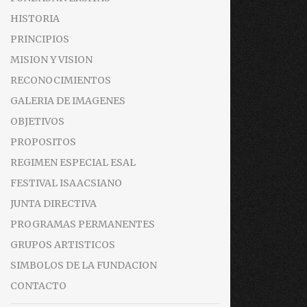
HISTORIA
PRINCIPIOS
MISION Y VISION
RECONOCIMIENTOS
GALERIA DE IMAGENES
OBJETIVOS
PROPOSITOS
REGIMEN ESPECIAL ESAL
FESTIVAL ISAACSIANO
JUNTA DIRECTIVA
PROGRAMAS PERMANENTES
GRUPOS ARTISTICOS
SIMBOLOS DE LA FUNDACION
CONTACTO