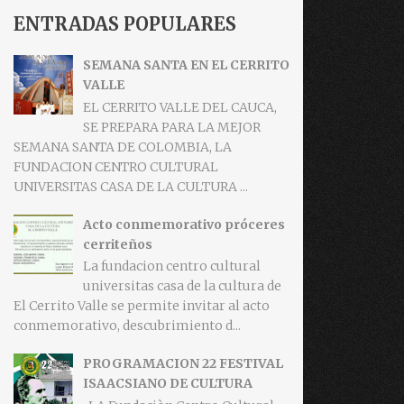
ENTRADAS POPULARES
SEMANA SANTA EN EL CERRITO
VALLE
EL CERRITO VALLE DEL CAUCA,
SE PREPARA PARA LA MEJOR
SEMANA SANTA DE COLOMBIA, LA
FUNDACION CENTRO CULTURAL
UNIVERSITAS CASA DE LA CULTURA ...
Acto conmemorativo próceres
cerriteños
La fundacion centro cultural
universitas casa de la cultura de
El Cerrito Valle se permite invitar al acto
conmemorativo, descubrimiento d...
PROGRAMACION 22 FESTIVAL
ISAACSIANO DE CULTURA