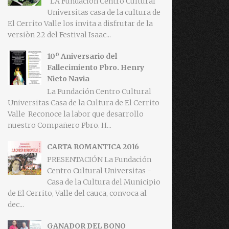
LA Fundaciòn Centro Cultural
Universitas casa de la cultura de
El Cerrito Valle los invita a disfrutar de la
versiòn 22 del Festival Isaac...
10º Aniversario del
Fallecimiento Pbro. Henry
Nieto Navia
La Fundación Centro Cultural
Universitas Casa de la Cultura de El Cerrito
Valle Reconoce la labor que desarrollo
nuestro Compañero Pbro. H...
CARTA ROMANTICA 2016
PRESENTACIÓN La Fundación
Centro Cultural Universitas -
Casa de la Cultura del Municipio
de El Cerrito, Valle del cauca, convoca al
dec...
GANADOR DEL BONO