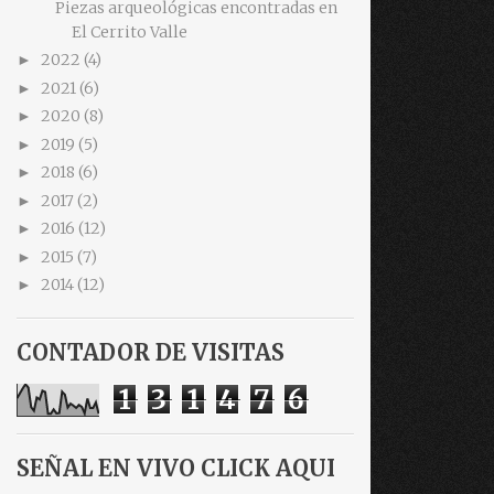
Piezas arqueológicas encontradas en
El Cerrito Valle
2022
(4)
►
2021
(6)
►
2020
(8)
►
2019
(5)
►
2018
(6)
►
2017
(2)
►
2016
(12)
►
2015
(7)
►
2014
(12)
►
CONTADOR DE VISITAS
1
3
1
4
7
6
SEÑAL EN VIVO CLICK AQUI