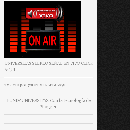
UNIVERSITAS STEREO SEÑAL EN VIVO CLICK
AQUI
Tweets por @UNIVERSITAS890
FUNDAUNIVERSITAS. Con la tecnología de
Blogger
.