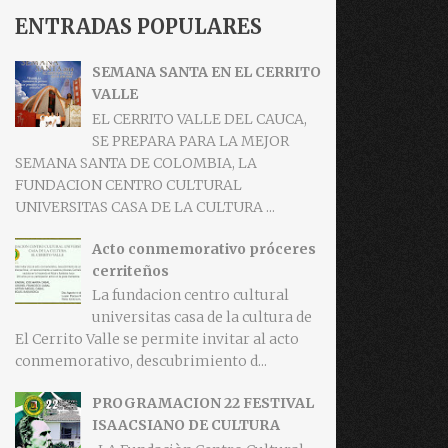
ENTRADAS POPULARES
SEMANA SANTA EN EL CERRITO
VALLE
EL CERRITO VALLE DEL CAUCA,
SE PREPARA PARA LA MEJOR
SEMANA SANTA DE COLOMBIA, LA
FUNDACION CENTRO CULTURAL
UNIVERSITAS CASA DE LA CULTURA ...
Acto conmemorativo próceres
cerriteños
La fundacion centro cultural
universitas casa de la cultura de
El Cerrito Valle se permite invitar al acto
conmemorativo, descubrimiento d...
PROGRAMACION 22 FESTIVAL
ISAACSIANO DE CULTURA