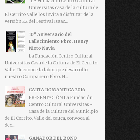
LA Fundaciòn Centro Cultural
Universitas casa de la cultura de
El Cerrito Valle los invita a disfrutar de la
versiòn 22 del Festival Isaac...
10º Aniversario del
Fallecimiento Pbro. Henry
Nieto Navia
La Fundación Centro Cultural
Universitas Casa de la Cultura de El Cerrito
Valle Reconoce la labor que desarrollo
nuestro Compañero Pbro. H...
CARTA ROMANTICA 2016
PRESENTACIÓN La Fundación
Centro Cultural Universitas -
Casa de la Cultura del Municipio
de El Cerrito, Valle del cauca, convoca al
dec...
GANADOR DEL BONO