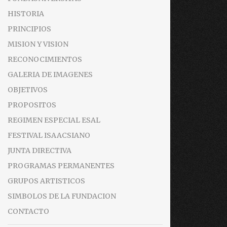
HISTORIA
PRINCIPIOS
MISION Y VISION
RECONOCIMIENTOS
GALERIA DE IMAGENES
OBJETIVOS
PROPOSITOS
REGIMEN ESPECIAL ESAL
FESTIVAL ISAACSIANO
JUNTA DIRECTIVA
PROGRAMAS PERMANENTES
GRUPOS ARTISTICOS
SIMBOLOS DE LA FUNDACION
CONTACTO