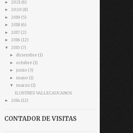
2021
(6)
►
2020
(8)
►
2019
(5)
►
2018
(6)
►
2017
(2)
►
2016
(12)
►
2015
(7)
▼
diciembre
(1)
►
octubre
(1)
►
junio
(3)
►
mayo
(1)
►
marzo
(1)
▼
ILUSTRES VALLECAUCANOS
2014
(12)
►
CONTADOR DE VISITAS